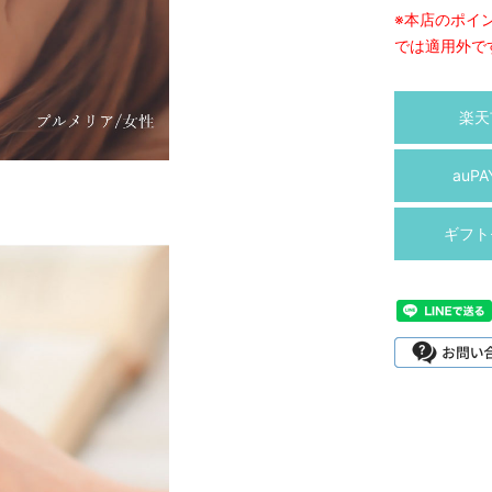
※本店のポイ
では適用外で
楽天
auP
ギフト