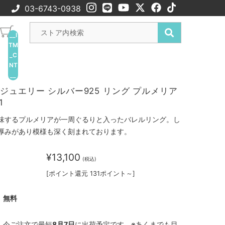
03-6743-0938
__I
TM
_C
NT
__
ジュエリー シルバー925 リング プルメリア
1
味するプルメリアが一周ぐるりと入ったバレルリング。し
厚みがあり模様も深く刻まれております。
¥13,100
(税込)
[ポイント還元 131ポイント～]
無料
今ご注文で最短
8月7日
に出荷予定です。※あくまでも目