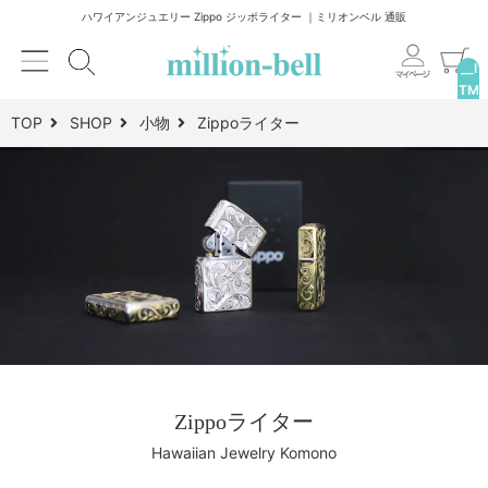
ハワイアンジュエリー Zippo ジッポライター ｜ミリオンベル 通販
__I
TM
_C
TOP
SHOP
小物
Zippoライター
NT
__
Zippoライター
Hawaiian Jewelry Komono