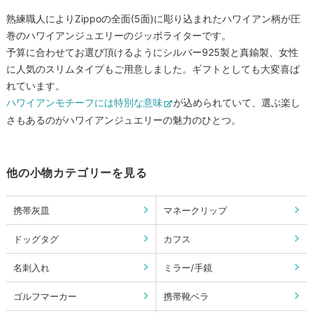
熟練職人によりZippoの全面(5面)に彫り込まれたハワイアン柄が圧
巻のハワイアンジュエリーのジッポライターです。
予算に合わせてお選び頂けるようにシルバー925製と真鍮製、女性
に人気のスリムタイプもご用意しました。ギフトとしても大変喜ば
れています。
ハワイアンモチーフには特別な意味
が込められていて、選ぶ楽し
さもあるのがハワイアンジュエリーの魅力のひとつ。
他の小物カテゴリーを見る
携帯灰皿
マネークリップ
ドッグタグ
カフス
名刺入れ
ミラー/手鏡
ゴルフマーカー
携帯靴ベラ