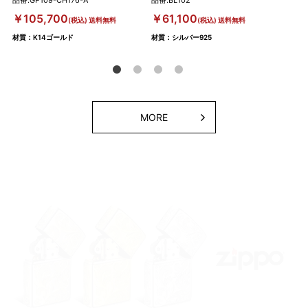
品番:GP109-CH176-A
品番:BL102
品番:
￥105,700
￥61,100
￥6
(税込) 送料無料
(税込) 送料無料
材質：K14ゴールド
材質：シルバー925
材質
MORE