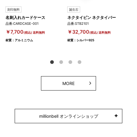
刻印無料
誕生石
刻
名刺入れカードケース
ネクタイピン ネクタイバー
コン
品番:CARDCASE-001
品番:STB2101
品番:
￥7,700
￥32,700
￥7
(税込) 送料無料
(税込) 送料無料
材質：アルミニウム
材質：シルバー925
材質
MORE
millionbell オンラインショップ