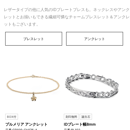
レザータイプの他に人気のIDプレートブレスも。ネックレスやアンク
レットとお揃いもできる繊細可憐なチャームブレスレット＆アンクレ
ットもございます。
ブレスレット
アンクレット
BOX付
刻印無料
誕生石
誕
プルメリア アンクレット
IDプレート幅8mm
レ