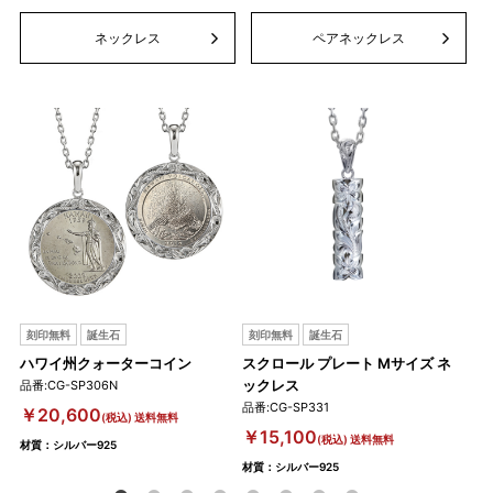
ネックレス
ペアネックレス
刻印無料
誕生石
刻印無料
誕生石
刻
ハワイ州クォーターコイン
スクロール プレート Mサイズ ネ
オー
ックレス
品番:CG-SP306N
品番:
品番:CG-SP331
￥20,600
￥1
(税込) 送料無料
￥15,100
(税込) 送料無料
材質：シルバー925
材質
材質：シルバー925