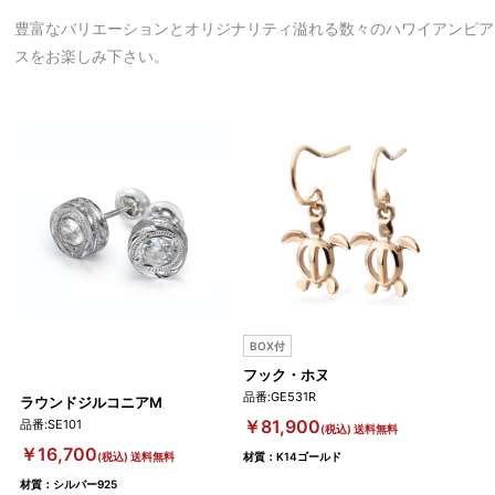
豊富なバリエーションとオリジナリティ溢れる数々のハワイアンピア
スをお楽しみ下さい。
BOX付
フック・ホヌ
品番:GE531R
ラウンドジルコニアM
ラウ
￥81,900
品番:SE101
品番:
(税込) 送料無料
￥16,700
￥1
(税込) 送料無料
材質：K14ゴールド
材質：シルバー925
材質