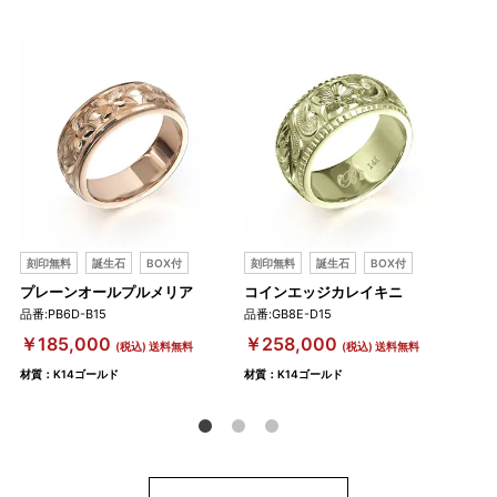
刻印無料
誕生石
BOX付
刻印無料
誕生石
BOX付
刻
プレーンオールプルメリア
コインエッジカレイキニ
K1
ルプ
品番:PB6D-B15
品番:GB8E-D15
品番:
￥185,000
￥258,000
(税込) 送料無料
(税込) 送料無料
￥6
材質：K14ゴールド
材質：K14ゴールド
材質