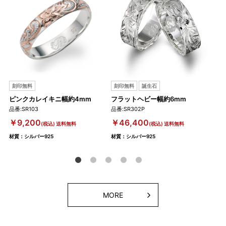
刻印無料
刻印無料
誕生石
刻
ピンクカレイキニ幅約4mm
フラットヘビー幅約6mm
ス
品番:SR103
品番:SR302P
品番:
￥9,200
￥46,400
￥2
(税込) 送料無料
(税込) 送料無料
材質：シルバー925
材質：シルバー925
材質
MORE