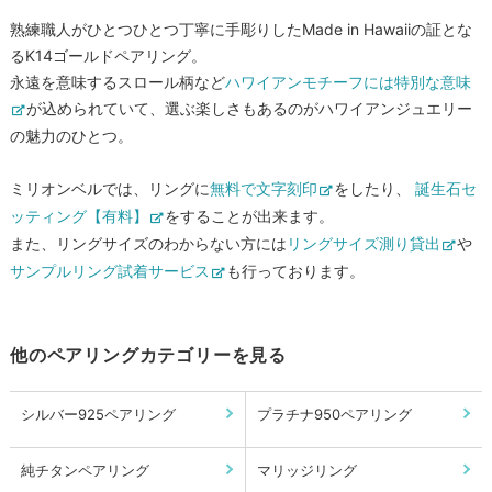
熟練職人がひとつひとつ丁寧に手彫りしたMade in Hawaiiの証とな
るK14ゴールドペアリング。
永遠を意味するスロール柄など
ハワイアンモチーフには特別な意味
が込められていて、選ぶ楽しさもあるのがハワイアンジュエリー
の魅力のひとつ。
ミリオンベルでは、リングに
無料で文字刻印
をしたり、
誕生石セ
ッティング【有料】
をすることが出来ます。
また、リングサイズのわからない方には
リングサイズ測り貸出
や
サンプルリング試着サービス
も行っております。
他のペアリングカテゴリーを見る
シルバー925ペアリング
プラチナ950ペアリング
純チタンペアリング
マリッジリング