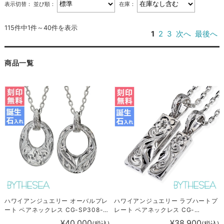
表示切替：
並び順：
在庫：
115件中1件～40件を表示
1
2
3
次へ
最後へ
商品一覧
ハワイアンジュエリー オーバルプレ
ハワイアンジュエリー ラブハートプ
ート ペアネックレス CG-SP308-
レート ペアネックレス CG-
SP309P
SP312SLP
¥40,000
¥38,900
(税込)
(税込)