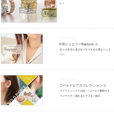
に！
4/9 update
K18ジュエリーRapture ≫
日々の生活に喜びをプラスする上質なジュエ
リー
9/12 update
ゴールドピアスコレクション ≫
メイドインハワイの証K14ゴールド素材のオ
リジナリティ溢れるピアスをご紹介