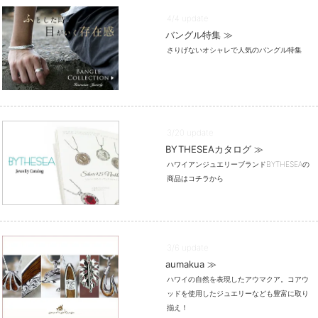
4/4 update
バングル特集 ≫
さりげないオシャレで人気のバングル特集
3/20 update
BYTHESEAカタログ ≫
ハワイアンジュエリーブランドBYTHESEAの
商品はコチラから
3/6 update
aumakua ≫
ハワイの自然を表現したアウマクア。コアウ
ッドを使用したジュエリーなども豊富に取り
揃え！