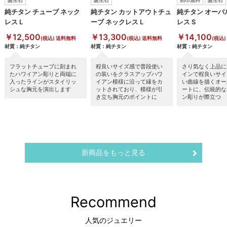
純チタン チューブ ネック
純チタン カットアウトチュ
純チタン オーバ
レス L
ーブ ネックレス L
レス S
￥12,500
￥13,300
￥14,100
(税込) 送料無料
(税込) 送料無料
(税込
材質：純チタン
材質：純チタン
材質：純チタン
フラットチューブに刻まれ
程良いサイズ感で普段使い
さり気なく上品に
たハワイアン彫りと両端に
の装いをクラスアップハワ
インで程良いサイ
入ったラインがスタイリッ
イアン模様に沿って縁をカ
い曲線を描くオー
シュな胸元を演出します
ットされており、模様が引
ートに、伝統的な
き立ち胸元のポイントに
ン彫りが際立つ
新商品をもっと見る
Recommend
人気のジュエリー