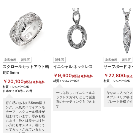
刻印無料
誕生石
誕生石
刻印無料
誕生石
スクロールカットアウト幅
イニシャル ネックレス
サーフボード ネ
約7.5mm
￥9,600
￥22,800
(税込) 送料無料
(税込
￥20,100
材質：シルバー925
材質：シルバー925
(税込) 送料無料
材質：シルバー925
日本サイズ 6号～29号
一つは欲しいイニシャルネ
ななめに入ったス
ックレスお守りとして誕生
＆プルメリア柄は
石のセッティングもできま
プレート仕様です
存在感のある約7.5mm幅リ
す
ング。人気のハワイアンモ
チーフ、スクロール模様が
刻まれています。厚みも幅
もあり、他とは差をつけた
い方にもオススメ。柄にそ
ってカットされているカッ