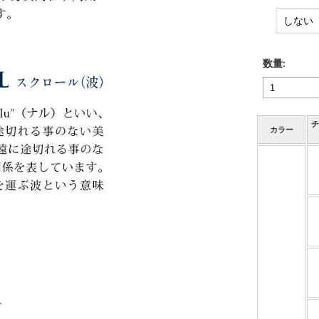
数量:
チ
カラー