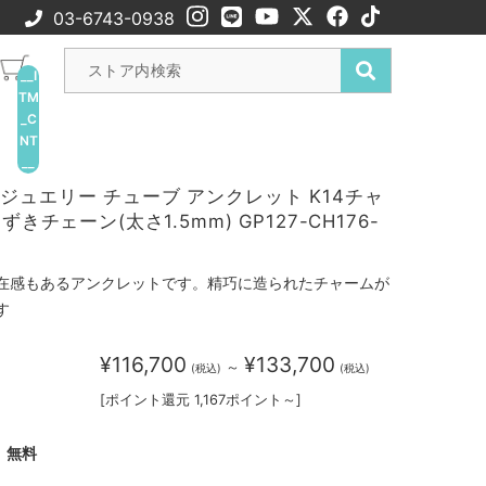
03-6743-0938
__I
TM
_C
NT
__
ジュエリー チューブ アンクレット K14チャ
ずきチェーン(太さ1.5mm) GP127-CH176-
在感もあるアンクレットです。精巧に造られたチャームが
す
¥116,700
¥133,700
～
(税込)
(税込)
[ポイント還元 1,167ポイント～]
無料