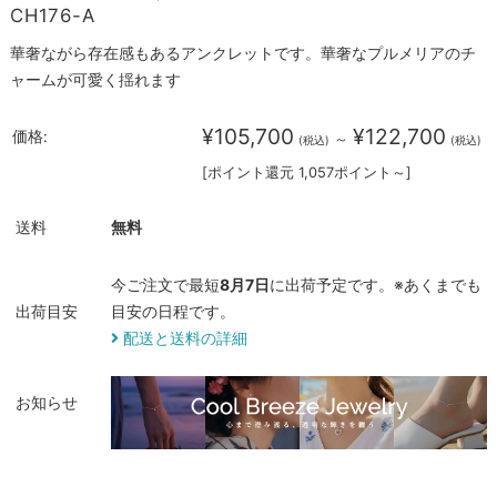
CH176-A
華奢ながら存在感もあるアンクレットです。華奢なプルメリアのチ
ャームが可愛く揺れます
¥105,700
¥122,700
価格:
～
(税込)
(税込)
[ポイント還元 1,057ポイント～]
送料
無料
今ご注文で最短
8月7日
に出荷予定です。※あくまでも
出荷目安
目安の日程です。
配送と送料の詳細
お知らせ