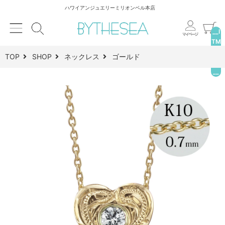
ハワイアンジュエリーミリオンベル本店
__I
TM
_C
TOP
SHOP
ネックレス
ゴールド
NT
__