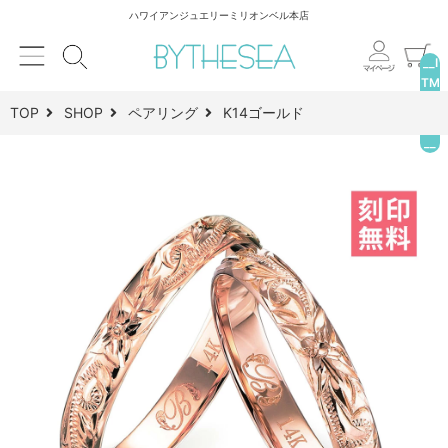
ハワイアンジュエリーミリオンベル本店
__I
TM
_C
TOP
SHOP
ペアリング
K14ゴールド
NT
__