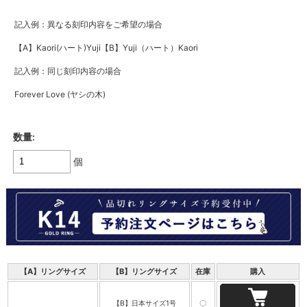
記入例：異なる刻印内容をご希望の場合
【A】Kaori(ハート)Yuji【B】Yuji（ハート）Kaori
記入例：同じ刻印内容の場合
Forever Love (ヤシの木)
数量:
個
【A】リングサイズ
【B】リングサイズ
在庫
購入
【B】日本サイズ1号
〇