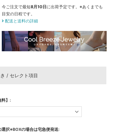
今ご注文で最短
8月10日
に出荷予定です。※あくまでも
目安の日程です。
配送と送料の詳細
き / セレクト項目
料】:
選択※BOXの場合は宅急便発送: