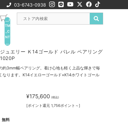
03-6743-0938
__I
TM
_C
NT
__
ジュエリー Ｋ14ゴールド バレル ペアリング
1020P
の約3mm幅ペアリング。着け心地も軽く上品な輝きで毎
くなります。K14イエローゴールド×K14ホワイトゴール
¥175,600
(税込)
[ポイント還元 1,756ポイント～]
無料