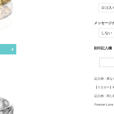
メッセージカ
刻印記入欄
記入例：異な
【イエロー】Ka
記入例：同じ
Forever Lov