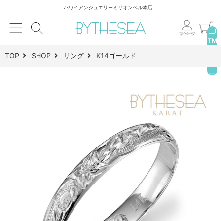
ハワイアンジュエリーミリオンベル本店
__I
TM
_C
TOP
SHOP
リング
K14ゴールド
NT
__