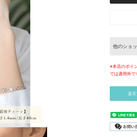
他のショ
※本店のポイ
では適用外で
楽天