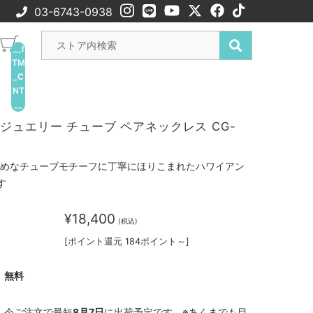
03-6743-0938
__I
TM
_C
NT
__
ジュエリー チューブ ペアネックレス CG-
さめなチューブモチーフに丁寧にほりこまれたハワイアン
す
¥18,400
(税込)
[ポイント還元 184ポイント～]
無料
今ご注文で最短
8月7日
に出荷予定です。※あくまでも目