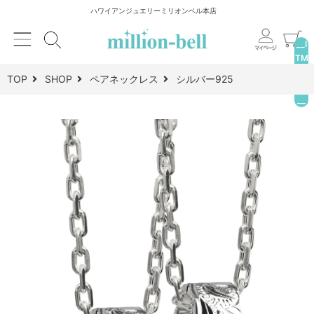
ハワイアンジュエリーミリオンベル本店
__I
TM
_C
TOP
SHOP
ペアネックレス
シルバー925
NT
__