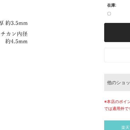
在庫:
〇
他のショ
※本店のポイ
では適用外で
楽天