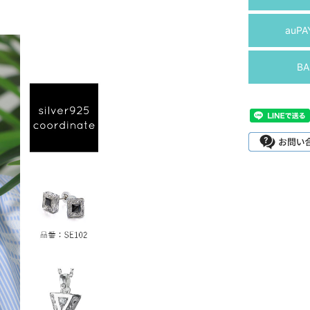
auP
B