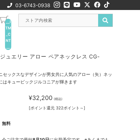
03-6743-0938
__I
TM
_C
NT
__
ジュエリー アロー ペアネックレス CG-
ニセックスなデザインが男女共に人気のアロー（矢）ネッ
にはキュービックジルコニアが輝きます
¥32,200
(税込)
[ポイント還元 322ポイント～]
無料
今ご注文で最短
8月10日
に出荷予定です。※あくまでも