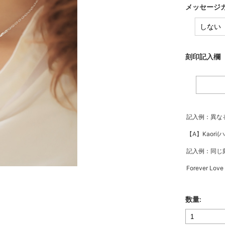
メッセージカ
刻印記入欄（
記入例：異な
【A】Kaori(
記入例：同じ
Forever Lov
数量: