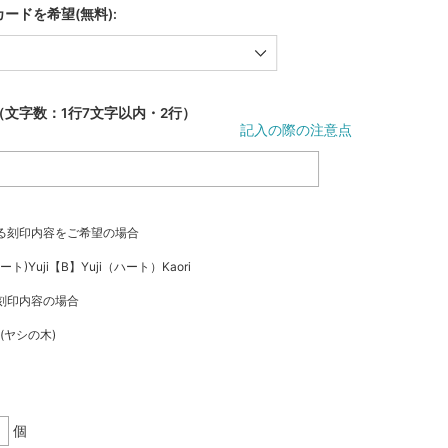
ードを希望(無料):
文字数：1行7文字以内・2行）
記入の際の注意点
る刻印内容をご希望の場合
ハート)Yuji【B】Yuji（ハート）Kaori
刻印内容の場合
e (ヤシの木)
個