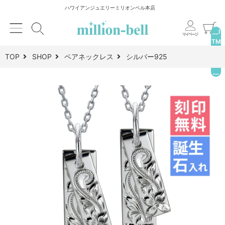
ハワイアンジュエリーミリオンベル本店
__I
TM
_C
TOP
SHOP
ペアネックレス
シルバー925
NT
__