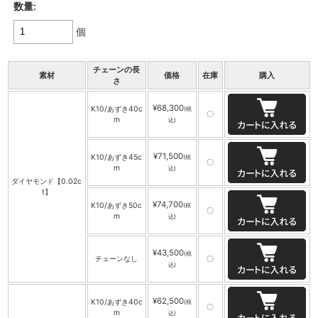
数量:
個
チェーンの長
素材
価格
在庫
購入
さ
¥68,300
K10/あずき40c
(税
〇
m
込)
¥71,500
K10/あずき45c
(税
〇
m
込)
ダイヤモンド【0.02c
t】
¥74,700
K10/あずき50c
(税
〇
m
込)
¥43,500
(税
チェーンなし
〇
込)
¥62,500
K10/あずき40c
(税
〇
m
込)