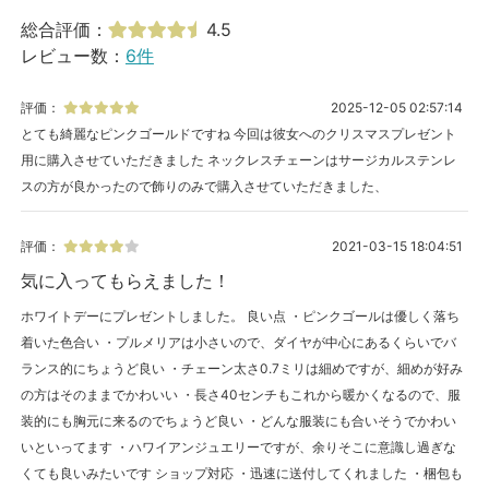
総合評価：
4.5
レビュー数：
6件
評価：
2025-12-05 02:57:14
とても綺麗なピンクゴールドですね 今回は彼女へのクリスマスプレゼント
用に購入させていただきました ネックレスチェーンはサージカルステンレ
スの方が良かったので飾りのみで購入させていただきました、
評価：
2021-03-15 18:04:51
気に入ってもらえました！
ホワイトデーにプレゼントしました。 良い点 ・ピンクゴールは優しく落ち
着いた色合い ・プルメリアは小さいので、ダイヤが中心にあるくらいでバ
ランス的にちょうど良い ・チェーン太さ0.7ミリは細めですが、細めが好み
の方はそのままでかわいい ・長さ40センチもこれから暖かくなるので、服
装的にも胸元に来るのでちょうど良い ・どんな服装にも合いそうでかわい
いといってます ・ハワイアンジュエリーですが、余りそこに意識し過ぎな
くても良いみたいです ショップ対応 ・迅速に送付してくれました ・梱包も