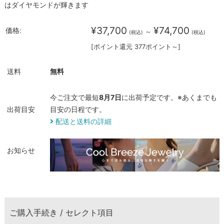
はダイヤモンドが輝きます
¥37,700
¥74,700
価格:
～
(税込)
(税込)
[ポイント還元 377ポイント～]
送料
無料
今ご注文で最短
8月7日
に出荷予定です。※あくまでも
出荷目安
目安の日程です。
配送と送料の詳細
お知らせ
ご購入手続き / セレクト項目