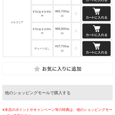
¥65,700
K10/あずき45c
(税
〇
m
込)
ジルコニア
¥68,900
K10/あずき50c
(税
〇
m
込)
¥37,700
(税
チェーンなし
〇
込)
他のショッピングモールで購入する
※本店のポイントやキャンペーン等の特典は、他のショッピングモー