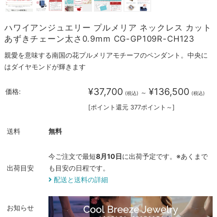
ハワイアンジュエリー プルメリア ネックレス カット
あずきチェーン太さ0.9mm CG-GP109R-CH123
親愛を意味する南国の花プルメリアモチーフのペンダント。中央に
はダイヤモンドが輝きます
¥37,700
¥136,500
価格:
～
(税込)
(税込)
[ポイント還元 377ポイント～]
送料
無料
今ご注文で最短
8月10日
に出荷予定です。※あくまで
出荷目安
も目安の日程です。
配送と送料の詳細
お知らせ