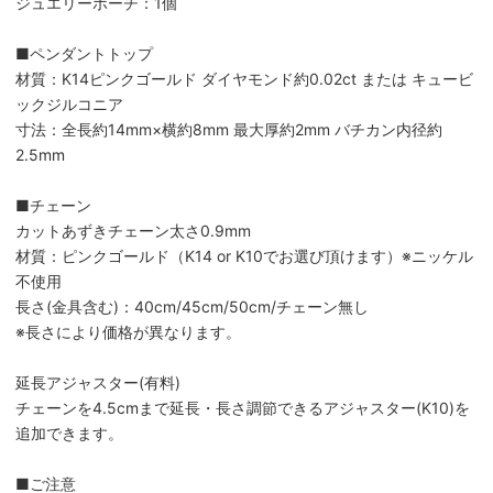
ジュエリーポーチ：1個
■ペンダントトップ
材質：K14ピンクゴールド ダイヤモンド約0.02ct または キュービ
ックジルコニア
寸法：全長約14mm×横約8mm 最大厚約2mm バチカン内径約
2.5mm
■チェーン
カットあずきチェーン太さ0.9mm
材質：ピンクゴールド（K14 or K10でお選び頂けます）※ニッケル
不使用
長さ(金具含む)：40cm/45cm/50cm/チェーン無し
※長さにより価格が異なります。
延長アジャスター(有料)
チェーンを4.5cmまで延長・長さ調節できるアジャスター(K10)を
追加できます。
■ご注意