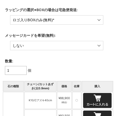
ラッピングの選択※BOXの場合は宅急便発送:
メッセージカードを希望(無料):
数量:
個
チェーン/カットあず
石の種類
価格
在庫
購入
き(太0.9mm)
¥88,900
K10/Cアズキ40cm
〇
(税込)
¥93,500