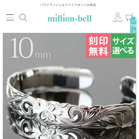
ハワイアンジュエリーミリオンベル本店
__I
TM
_C
NT
__