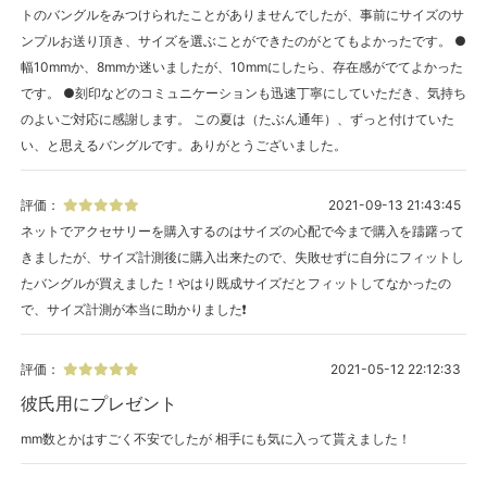
トのバングルをみつけられたことがありませんでしたが、事前にサイズのサ
ンプルお送り頂き、サイズを選ぶことができたのがとてもよかったです。 ●
幅10mmか、8mmか迷いましたが、10mmにしたら、存在感がでてよかった
です。 ●刻印などのコミュニケーションも迅速丁寧にしていただき、気持ち
のよいご対応に感謝します。 この夏は（たぶん通年）、ずっと付けていた
い、と思えるバングルです。ありがとうございました。
評価：
2021-09-13 21:43:45
ネットでアクセサリーを購入するのはサイズの心配で今まで購入を躊躇って
きましたが、サイズ計測後に購入出来たので、失敗せずに自分にフィットし
たバングルが買えました！やはり既成サイズだとフィットしてなかったの
で、サイズ計測が本当に助かりました❗️
評価：
2021-05-12 22:12:33
彼氏用にプレゼント
mm数とかはすごく不安でしたが 相手にも気に入って貰えました！