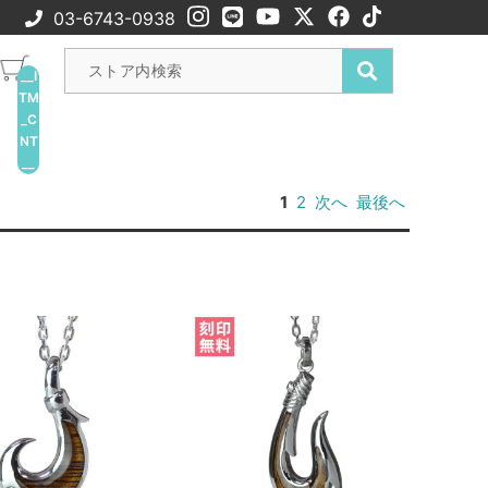
03-6743-0938
__I
TM
_C
NT
__
1
2
次へ
最後へ