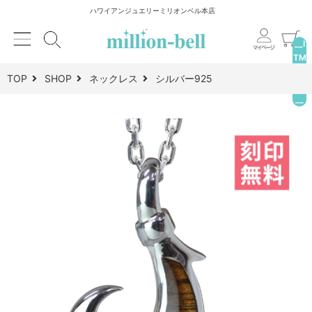
ハワイアンジュエリーミリオンベル本店
__I
TM
_C
TOP
SHOP
ネックレス
シルバー925
NT
__