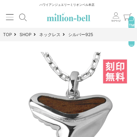
ハワイアンジュエリーミリオンベル本店
__I
TM
_C
TOP
SHOP
ネックレス
シルバー925
NT
__