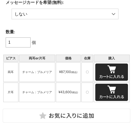
メッセージカードを希望(無料):
数量:
個
ピアス
両耳or片耳
価格
在庫
購入
¥87,100
両耳
チャーム：プルメリア
〇
(税込)
¥43,600
片耳
チャーム：プルメリア
〇
(税込)