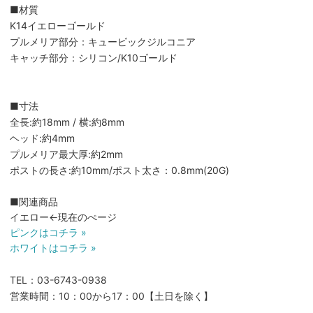
■材質
K14イエローゴールド
プルメリア部分：キュービックジルコニア
キャッチ部分：シリコン/K10ゴールド
■寸法
全長:約18mm / 横:約8mm
ヘッド:約4mm
プルメリア最大厚:約2mm
ポストの長さ:約10mm/ポスト太さ：0.8mm(20G)
■関連商品
イエロー←現在のぺージ
ピンクはコチラ »
ホワイトはコチラ »
TEL：03-6743-0938
営業時間：10：00から17：00【土日を除く】