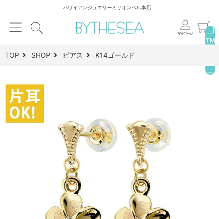
ハワイアンジュエリーミリオンベル本店
__I
TM
_C
TOP
SHOP
ピアス
K14ゴールド
NT
__