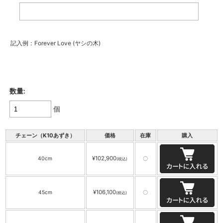
記入例：Forever Love (ヤシの木)
数量:
個
チェーン（K10あずき）
価格
在庫
購入
¥102,900
40cm
〇
(税込)
¥106,100
45cm
〇
(税込)