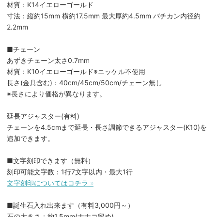
材質：K14イエローゴールド
寸法：縦約15mm 横約17.5mm 最大厚約4.5mm バチカン内径約
2.2mm
■チェーン
あずきチェーン太さ0.7mm
材質：K10イエローゴールド※ニッケル不使用
長さ(金具含む)：40cm/45cm/50cm/チェーン無し
※長さにより価格が異なります。
延長アジャスター(有料)
チェーンを4.5cmまで延長・長さ調節できるアジャスター(K10)を
追加できます。
■文字刻印できます（無料）
刻印可能文字数：1行7文字以内・最大1行
文字刻印についてはコチラ »
■誕生石入れ出来ます（有料3,000円～）
石の大きさ：約1.5mm(ナナコ留め)