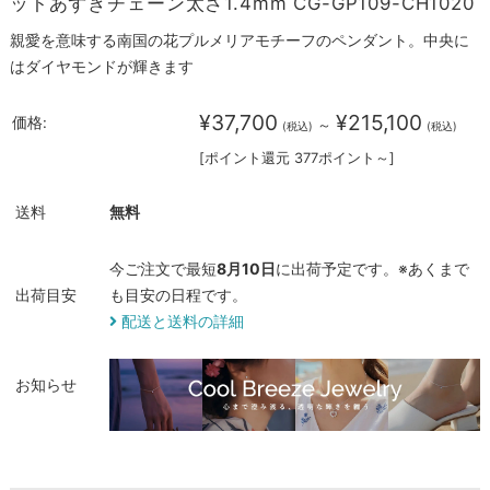
ットあずきチェーン太さ1.4mm CG-GP109-CH1020
親愛を意味する南国の花プルメリアモチーフのペンダント。中央に
はダイヤモンドが輝きます
¥37,700
¥215,100
価格:
～
(税込)
(税込)
[ポイント還元 377ポイント～]
送料
無料
今ご注文で最短
8月10日
に出荷予定です。※あくまで
出荷目安
も目安の日程です。
配送と送料の詳細
お知らせ