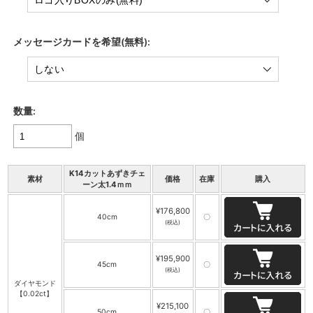
メッセージカードを希望(無料):
数量:
個
K14カットあずきチェ
素材
価格
在庫
購入
ーン太1.4ｍｍ
¥176,800
40cm
〇
(税込)
¥195,900
45cm
〇
(税込)
ダイヤモンド
【0.02ct】
¥215,100
50cm
〇