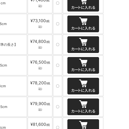
(税
1cm
〇
込)
¥73,100
(税
.5cm
〇
込)
¥74,800
(税
標準の長さ】
〇
込)
¥76,500
(税
.5cm
〇
込)
¥78,200
(税
3cm
〇
込)
¥79,900
(税
.5cm
〇
込)
¥81,600
(税
4cm
〇