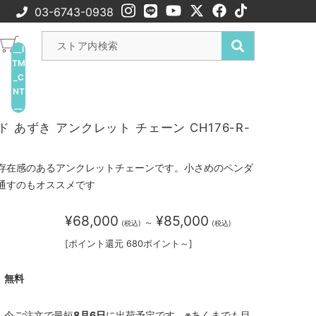
03-6743-0938
__I
TM
_C
NT
__
ド あずき アンクレット チェーン CH176-R-
存在感のあるアンクレットチェーンです。小さめのペンダ
通すのもオススメです
¥68,000
¥85,000
～
(税込)
(税込)
[ポイント還元 680ポイント～]
無料
今ご注文で最短
8月6日
に出荷予定です。※あくまでも目