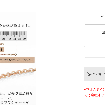
24
2
他のショ
※本店のポイ
では適用外で