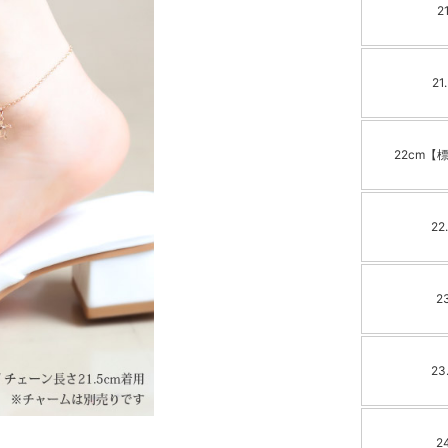
2
21
22cm【
22
2
23
2