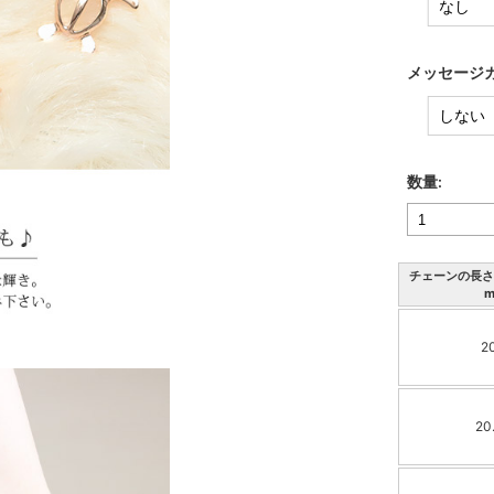
メッセージカ
数量:
チェーンの長さ(
m
2
20