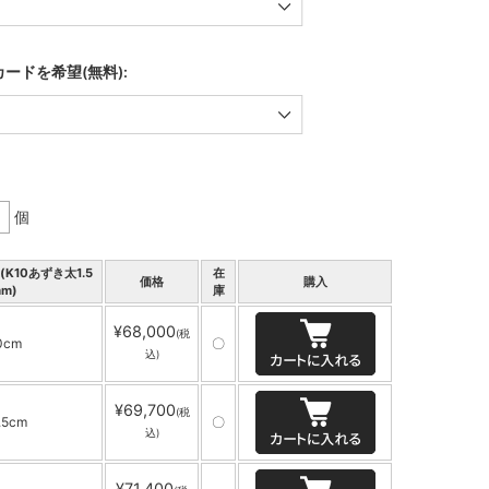
ードを希望(無料):
個
K10あずき太1.5
在
価格
購入
m)
庫
¥68,000
(税
0cm
〇
込)
¥69,700
(税
.5cm
〇
込)
¥71,400