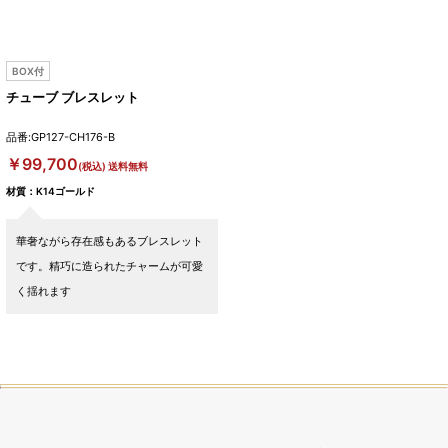
BOX付
チューブ ブレスレット
品番:GP127-CH176-B
￥99,700
(税込) 送料無料
材質：K14ゴールド
華奢ながら存在感もあるブレスレット
です。精巧に造られたチャームが可愛
く揺れます