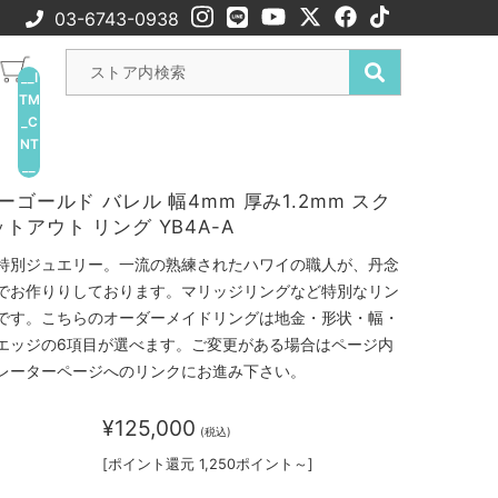
03-6743-0938
__I
TM
_C
NT
__
ーゴールド バレル 幅4mm 厚み1.2mm スク
トアウト リング YB4A-A
特別ジュエリー。一流の熟練されたハワイの職人が、丹念
でお作りりしております。マリッジリングなど特別なリン
です。こちらのオーダーメイドリングは地金・形状・幅・
エッジの6項目が選べます。ご変更がある場合はページ内
レーターページへのリンクにお進み下さい。
¥125,000
(税込)
[ポイント還元 1,250ポイント～]