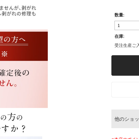
数量:
在庫:
受注生産ご
他のショ