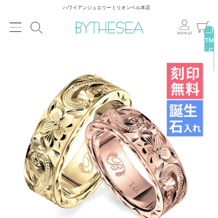
ハワイアンジュエリーミリオンベル本店
__I
TM
_C
NT
__