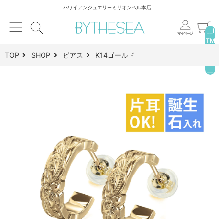
ハワイアンジュエリーミリオンベル本店
__I
TM
_C
TOP
SHOP
ピアス
K14ゴールド
NT
__