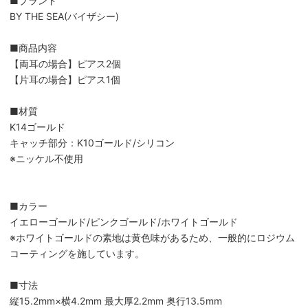
■ブランド
BY THE SEA(バイザシー)
■商品内容
【両耳の場合】ピアス2個
【片耳の場合】ピアス1個
■材質
K14ゴールド
キャッチ部分：K10ゴールド/シリコン
※ニッケル不使用
■カラー
イエローゴールド/ピンクゴールド/ホワイトゴールド
※ホワイトゴールドの素地は黄色味があるため、一般的にロジウム
コーティングを施しています。
■寸法
縦15.2mm×横4.2mm 最大厚2.2mm 奥行13.5mm