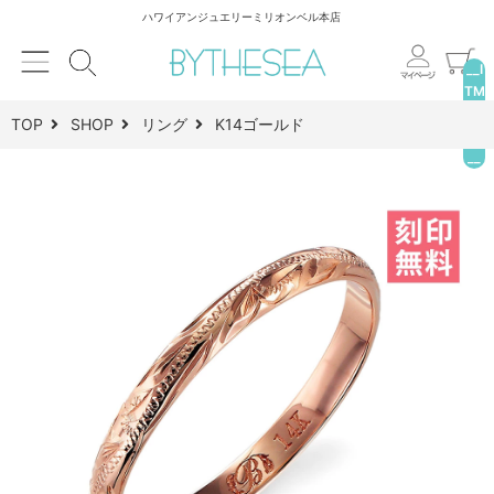
ハワイアンジュエリーミリオンベル本店
__I
TM
_C
TOP
SHOP
リング
K14ゴールド
NT
__