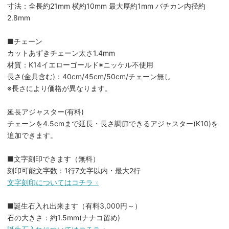
寸法：全長約21mm 横約10mm 最大厚約1mm バチカン内径約
2.8mm
■チェーン
カットあずきチェーン太さ1.4mm
材質：K14イエローゴールド※ニッケル不使用
長さ(金具含む)：40cm/45cm/50cm/チェーン無し
※長さにより価格が異なります。
延長アジャスター(有料)
チェーンを4.5cmまで延長・長さ調節できるアジャスター(K10)を
追加できます。
■文字刻印できます（無料）
刻印可能文字数：1行7文字以内・最大2行
文字刻印についてはコチラ »
■誕生石入れ出来ます（有料3,000円～）
石の大きさ：約1.5mm(ナナコ留め)