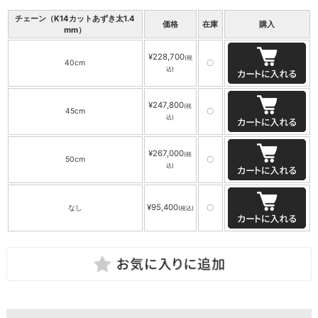
チェーン（K14カットあずき太1.4
価格
在庫
購入
mm）
¥228,700
(税
40cm
〇
込)
¥247,800
(税
45cm
〇
込)
¥267,000
(税
50cm
〇
込)
¥95,400
なし
〇
(税込)