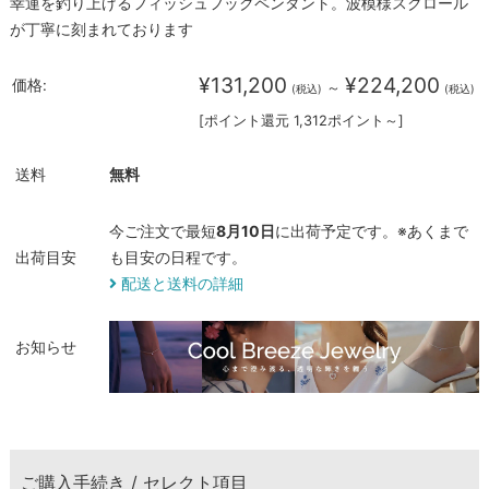
幸運を釣り上げるフィッシュフックペンダント。波模様スクロール
が丁寧に刻まれております
¥131,200
¥224,200
価格:
～
(税込)
(税込)
[ポイント還元 1,312ポイント～]
送料
無料
今ご注文で最短
8月10日
に出荷予定です。※あくまで
出荷目安
も目安の日程です。
配送と送料の詳細
お知らせ
ご購入手続き / セレクト項目