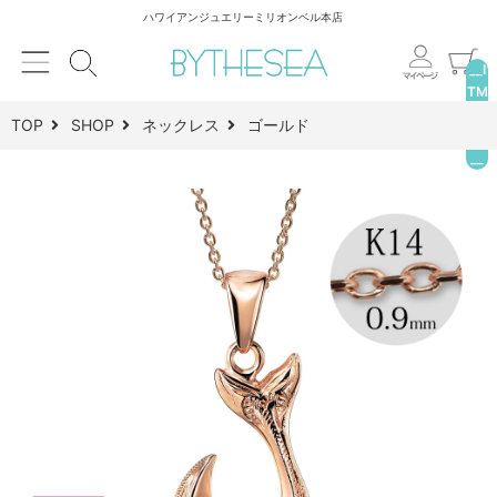
ハワイアンジュエリーミリオンベル本店
__I
TM
_C
TOP
SHOP
ネックレス
ゴールド
NT
__