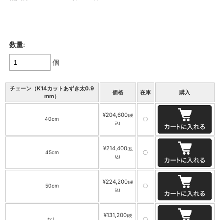
数量:
個
チェーン（K14カットあずき太0.9
価格
在庫
購入
mm）
¥204,600
(税
40cm
〇
込)
¥214,400
(税
45cm
〇
込)
¥224,200
(税
50cm
〇
込)
¥131,200
(税
なし
〇