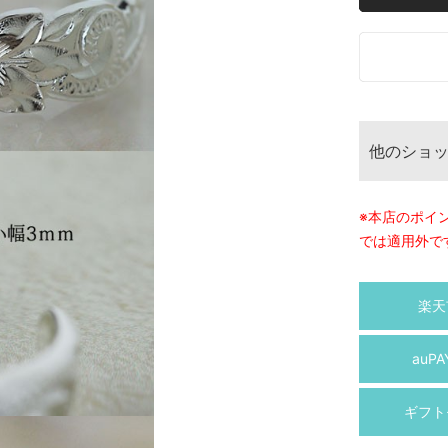
他のショ
※本店のポイ
では適用外で
楽天
auP
ギフト