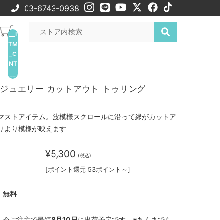
03-6743-0938
__I
TM
_C
NT
__
ジュエリー カットアウト トゥリング
マストアイテム。波模様スクロールに沿って縁がカットア
りより模様が映えます
¥5,300
(税込)
[ポイント還元 53ポイント～]
無料
今ご注文で最短
8月10日
に出荷予定です。※あくまでも