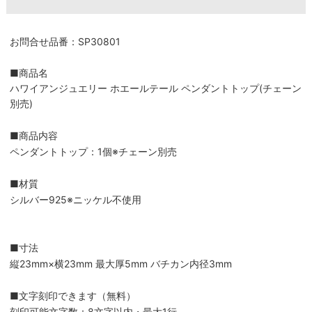
お問合せ品番：SP30801
■商品名
ハワイアンジュエリー ホエールテール ペンダントトップ(チェーン
別売)
■商品内容
ペンダントトップ：1個※チェーン別売
■材質
シルバー925※ニッケル不使用
■寸法
縦23mm×横23mm 最大厚5mm バチカン内径3mm
■文字刻印できます（無料）
刻印可能文字数：8文字以内・最大1行