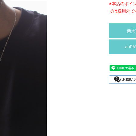
※本店のポイ
では適用外で
楽天
auP