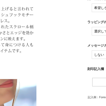
ラッピングの
メッセージカ
刻印記入欄（
記入例：Forev