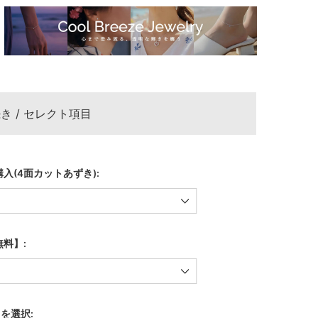
き / セレクト項目
入(4面カットあずき):
料】:
)を選択: