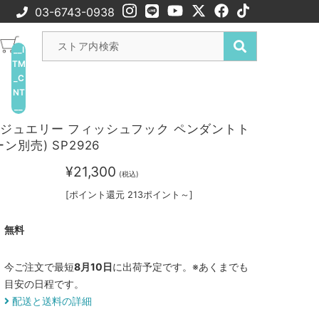
03-6743-0938
__I
TM
_C
NT
__
ジュエリー フィッシュフック ペンダントト
ン別売) SP2926
¥21,300
(税込)
[ポイント還元 213ポイント～]
無料
今ご注文で最短
8月10日
に出荷予定です。※あくまでも
目安の日程です。
配送と送料の詳細