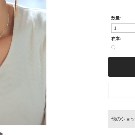
数量:
在庫:
〇
他のショ