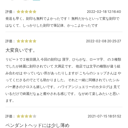
評価：
2022-02-18 12:16:40
発送も早く。刻印も無料でよかったです！ 無料だからといって変な刻印で
はなくて、しっかりした刻印で筆記体、かっこよかったです
評価：
2022-02-08 20:25:27
大変良いです。
リピートで２枚目購入 今回の刻印は 漢字、ひらがな、ローマ字、 の３種類
でしたが綺麗に刻印されていて 大満足です。 他店では文字の種類が違う組
み合わせは やっていない所があったりしますが こちらのショップさんは や
ってくださるのでとても助かりました。 それと一緒に同梱されていたシル
バー磨きのクロスも嬉しいです。 ハワイアンジュエリーのカタログは 見て
いるだけで綺麗だなぁと癒やされる感じです。 ながめて楽しみたいと思い
ます。
評価：
2021-07-15 18:51:52
ペンダントヘッドには少し薄め