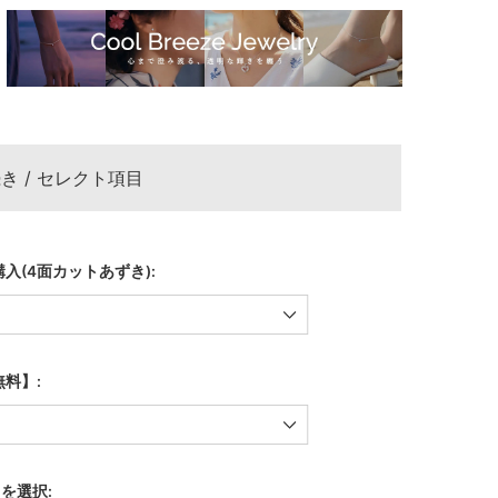
き / セレクト項目
入(4面カットあずき):
料】:
)を選択: