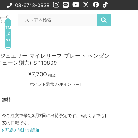
03-6743-0938
__I
TM
_C
NT
__
ジュエリー マイレリーフ プレート ペンダン
ェーン別売) SP10809
¥7,700
(税込)
[ポイント還元 77ポイント～]
無料
今ご注文で最短
8月7日
に出荷予定です。※あくまでも目
安の日程です。
配送と送料の詳細