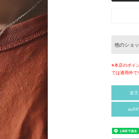
他のショ
※本店のポイ
では適用外で
楽天
auP