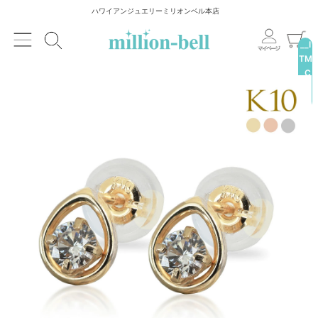
ハワイアンジュエリーミリオンベル本店
__I
TM
_C
NT
__