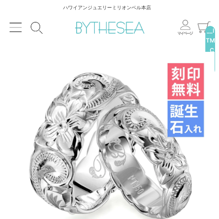
ハワイアンジュエリーミリオンベル本店
__I
TM
_C
NT
__