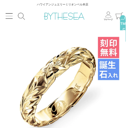
ハワイアンジュエリーミリオンベル本店
__I
TM
_C
NT
__