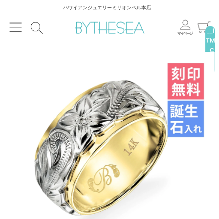
ハワイアンジュエリーミリオンベル本店
__I
TM
_C
NT
__