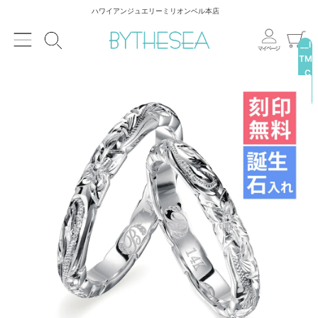
ハワイアンジュエリーミリオンベル本店
__I
TM
_C
NT
__