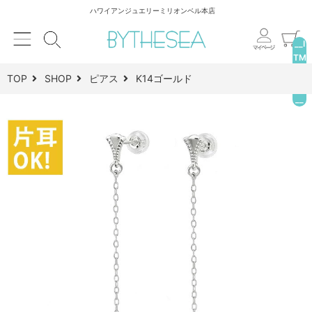
ハワイアンジュエリーミリオンベル本店
__I
TM
_C
TOP
SHOP
ピアス
K14ゴールド
NT
__