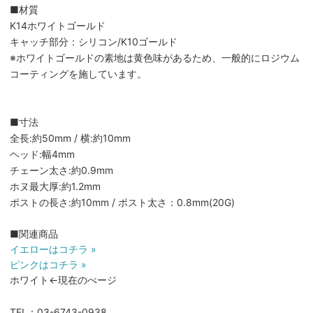
■材質
K14ホワイトゴールド
キャッチ部分：シリコン/K10ゴールド
※ホワイトゴールドの素地は黄色味があるため、一般的にロジウム
コーティングを施しています。
■寸法
全長:約50mm / 横:約10mm
ヘッド:幅4mm
チェーン太さ:約0.9mm
ホヌ最大厚:約1.2mm
ポストの長さ:約10mm / ポスト太さ：0.8mm(20G)
■関連商品
イエローはコチラ »
ピンクはコチラ »
ホワイト←現在のぺージ
TEL：03-6743-0938