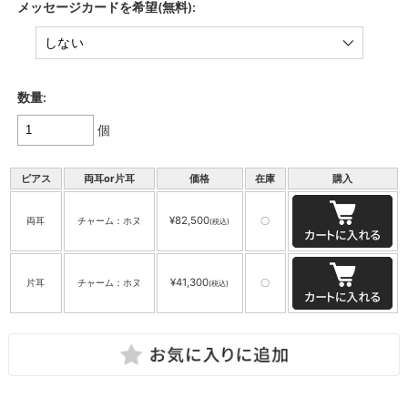
メッセージカードを希望(無料):
数量:
個
ピアス
両耳or片耳
価格
在庫
購入
¥82,500
両耳
チャーム：ホヌ
〇
(税込)
¥41,300
片耳
チャーム：ホヌ
〇
(税込)