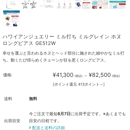
ハワイアンジュエリー ミル打ち ミルグレイン ホヌ
ロングピアス GE512W
幸せを運ぶと言われるホヌとヘッド部分に施された細やかなミル打
ち。動くたび揺らめくチェーンが目を惹くロングピアス。
¥41,300
¥82,500
価格:
～
(税込)
(税込)
[ポイント還元 413ポイント～]
送料
無料
今ご注文で最短
8月7日
に出荷予定です。※あくまでも
出荷目安
目安の日程です。
配送と送料の詳細