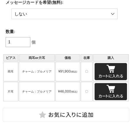
メッセージカードを希望(無料):
数量:
個
ピアス
両耳or片耳
価格
在庫
購入
¥91,900
両耳
チャーム：プルメリア
〇
(税込)
¥46,000
片耳
チャーム：プルメリア
〇
(税込)