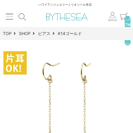
ハワイアンジュエリーミリオンベル本店
__I
TM
_C
TOP
SHOP
ピアス
K14ゴールド
NT
__