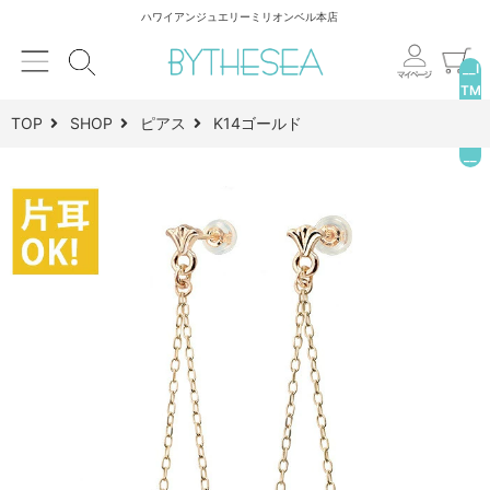
ハワイアンジュエリーミリオンベル本店
__I
TM
_C
TOP
SHOP
ピアス
K14ゴールド
NT
__