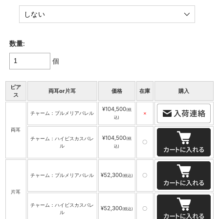
数量:
個
ピア
両耳or片耳
価格
在庫
購入
ス
¥104,500
(税
チャーム：プルメリアバレル
×
込)
両耳
¥104,500
チャーム：ハイビスカスバレ
(税
〇
ル
込)
¥52,300
チャーム：プルメリアバレル
〇
(税込)
片耳
チャーム：ハイビスカスバレ
¥52,300
〇
(税込)
ル