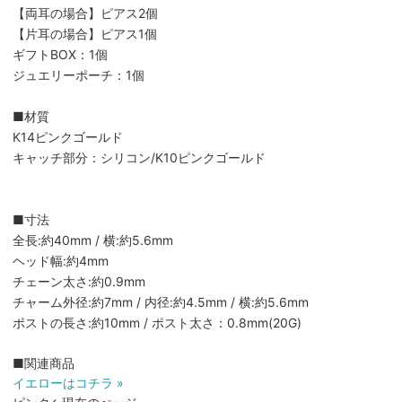
【両耳の場合】ピアス2個
【片耳の場合】ピアス1個
ギフトBOX：1個
ジュエリーポーチ：1個
■材質
K14ピンクゴールド
キャッチ部分：シリコン/K10ピンクゴールド
■寸法
全長:約40mm / 横:約5.6mm
ヘッド幅:約4mm
チェーン太さ:約0.9mm
チャーム外径:約7mm / 内径:約4.5mm / 横:約5.6mm
ポストの長さ:約10mm / ポスト太さ：0.8mm(20G)
■関連商品
イエローはコチラ »