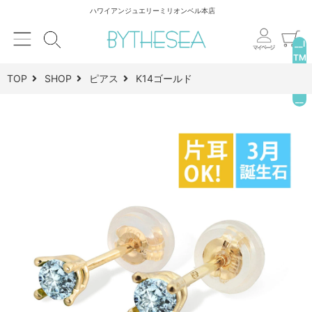
ハワイアンジュエリーミリオンベル本店
__I
TM
_C
TOP
SHOP
ピアス
K14ゴールド
NT
__