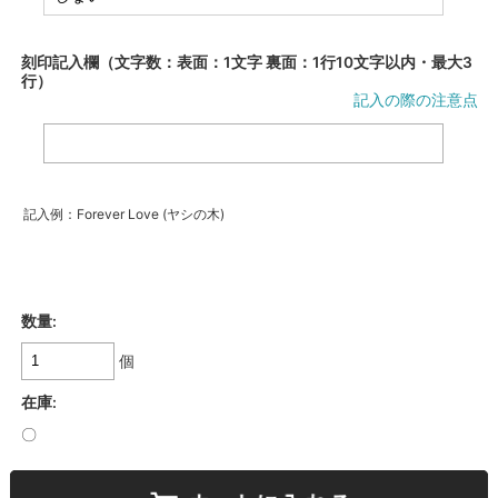
刻印記入欄（文字数：表面：1文字 裏面：1行10文字以内・最大3
行）
記入の際の注意点
記入例：Forever Love (ヤシの木)
数量:
個
在庫:
〇