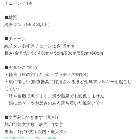
チェーン：1本
■材質
純チタン（99.4%以上）
■チェーン
純チタンあずきチェーン太さ1.9mm
長さ(金具含む)：40cm/45cm/50cm/55cm/60cm
■チタンについて
・軽量（銀の約1/2、金・プラチナの約1/4）
・肌に優しい(医療器具に採用されるほど金属アレルギーを起こし
にくい)
・汗や皮脂で黒ずまず、海や温泉でも変色しません
・銀に比べ、やや黒みのある落ち着いた風合いです
■文字刻印できます（無料）
刻印可能文字数：表面：1文字
裏面：1行10文字以内・最大3行
文字刻印についてはコチラ »