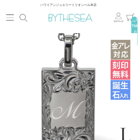
ハワイアンジュエリーミリオンベル本店
__I
TM
_C
NT
__