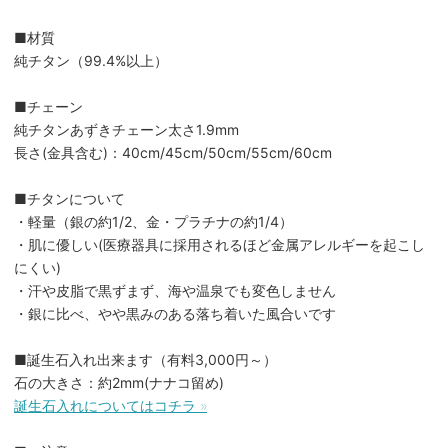
■材質
純チタン（99.4%以上）
■チェーン
純チタンあずきチェーン太さ1.9mm
長さ(金具含む)：40cm/45cm/50cm/55cm/60cm
■チタンについて
・軽量（銀の約1/2、金・プラチナの約1/4）
・肌に優しい(医療器具に採用されるほど金属アレルギーを起こし
にくい)
・汗や皮脂で黒ずまず、海や温泉でも変色しません
・銀に比べ、やや黒みのある落ち着いた風合いです
■誕生石入れ出来ます（有料3,000円～）
石の大きさ：約2mm(ナナコ留め)
誕生石入れについてはコチラ »