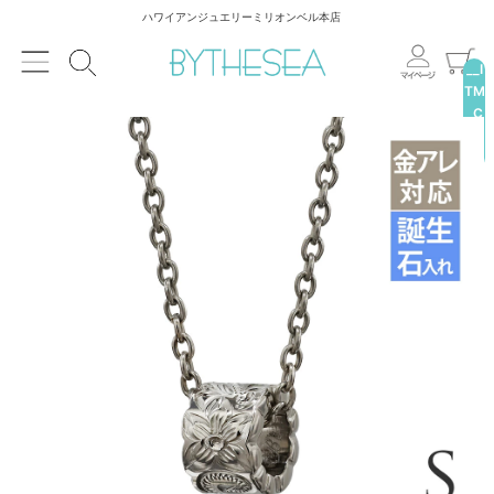
ハワイアンジュエリーミリオンベル本店
__I
TM
_C
NT
__